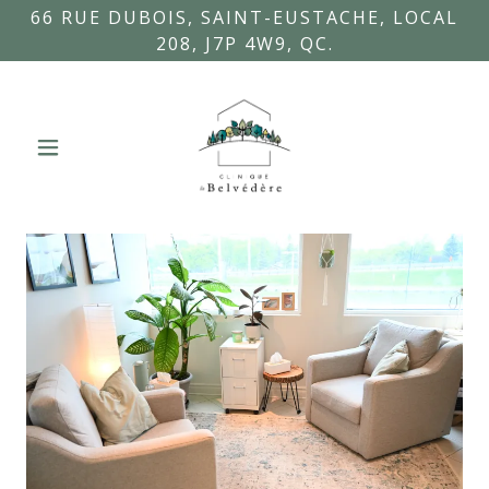
66 RUE DUBOIS, SAINT-EUSTACHE, LOCAL
208, J7P 4W9, QC.