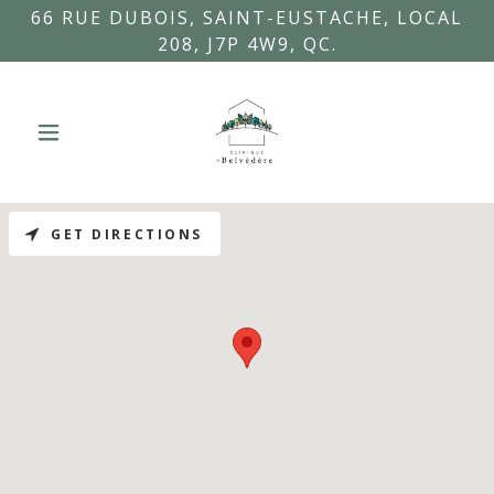
66 RUE DUBOIS, SAINT-EUSTACHE, LOCAL
208, J7P 4W9, QC.
GET DIRECTIONS