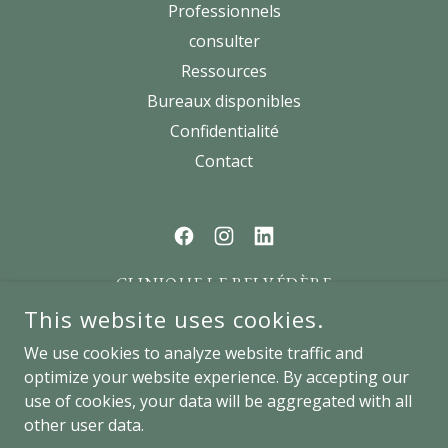
Professionnels
consulter
Ressources
Bureaux disponibles
Confidentialité
Contact
CLINIQUE LE BELVÉDÈRE
This website uses cookies.
66 RUE DUBOIS, SAINT-EUSTACHE,
LOCAL 208, J7P 4W9, QUÉBEC, CANADA
We use cookies to analyze website traffic and
optimize your website experience. By accepting our
use of cookies, your data will be aggregated with all
COPYRIGHT © 2026 CLINIQUE LE BELVÉDÈRE - ALL RIGHTS
other user data.
RESERVED.